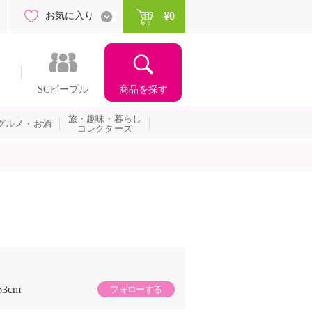
¥0
お気に入り
商品を探す
SCピープル
旅・趣味・暮らし
グルメ・お酒
コレクターズ
63cm
フォローする