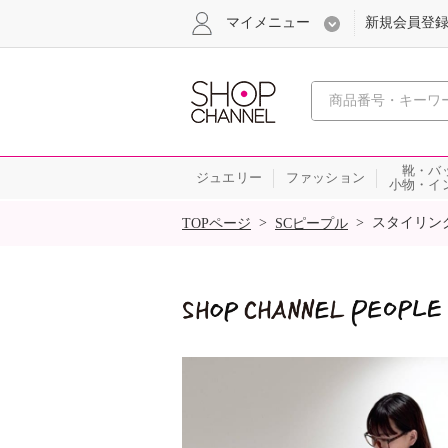
マイメニュー
新規会員登
心おどる
靴・バ
ジュエリー
ファッション
小物・イ
SALE
>
>
スタイリン
TOPページ
SCピープル