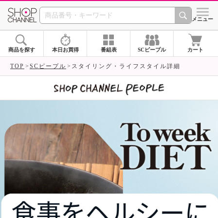
SHOP CHANNEL 
メニュー
商品を探す
本日お買得
番組表
SCピープル
カート
TOP
SCピープル
スタイリング・ライフスタイル詳細