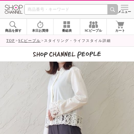
SHOP CHANNEL 
メニュー
商品を探す
本日お買得
番組表
SCピープル
カート
TOP
SCピープル
スタイリング・ライフスタイル詳細