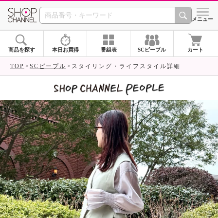
SHOP CHANNEL 
メニュー
商品を探す
本日お買得
番組表
SCピープル
カート
TOP
SCピープル
スタイリング・ライフスタイル詳細