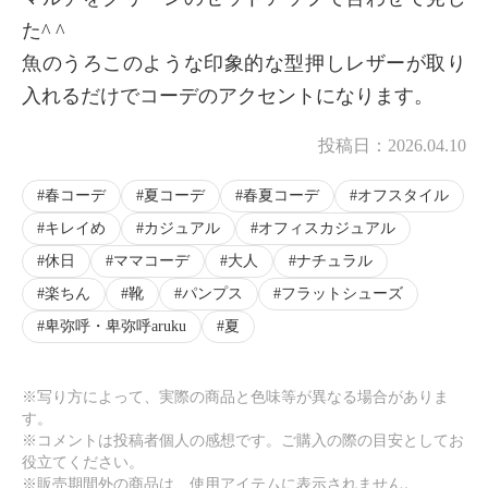
た^ ^
魚のうろこのような印象的な型押しレザーが取り
入れるだけでコーデのアクセントになります。
投稿日：
2026.04.10
春コーデ
夏コーデ
春夏コーデ
オフスタイル
キレイめ
カジュアル
オフィスカジュアル
休日
ママコーデ
大人
ナチュラル
楽ちん
靴
パンプス
フラットシューズ
卑弥呼・卑弥呼aruku
夏
※写り方によって、実際の商品と色味等が異なる場合がありま
す。
※コメントは投稿者個人の感想です。ご購入の際の目安としてお
役立てください。
※販売期間外の商品は、使用アイテムに表示されません。