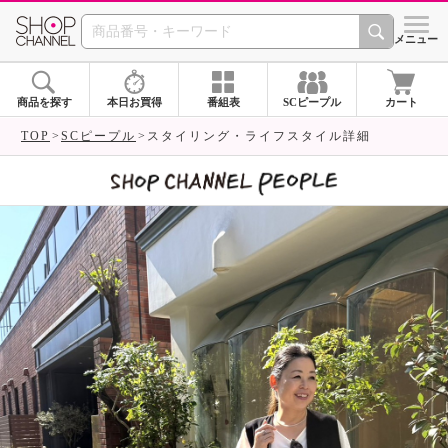
SHOP CHANNEL 
メニュー
商品を探す
本日お買得
番組表
SCピープル
カート
TOP
SCピープル
スタイリング・ライフスタイル詳細