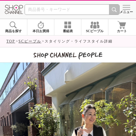
SHOP CHANNEL 
メニュー
商品を探す
本日お買得
番組表
SCピープル
カート
TOP
SCピープル
スタイリング・ライフスタイル詳細