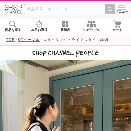
SHOP CHANNEL 
メニュー
商品を探す
本日お買得
番組表
SCピープル
カート
TOP
SCピープル
スタイリング・ライフスタイル詳細