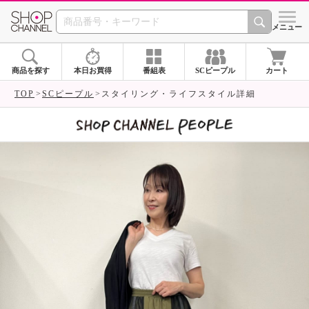
SHOP CHANNEL 
メニュー
商品を探す
本日お買得
番組表
SCピープル
カート
TOP
SCピープル
スタイリング・ライフスタイル詳細