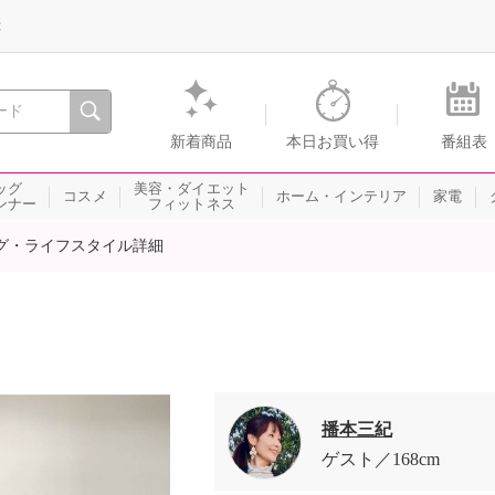
録
、瞬間を。通販・テレビショッピングのショップチャンネル
新着商品
本日お買い得
番組表
ッグ
美容・ダイエット
コスメ
ホーム・インテリア
家電
ンナー
フィットネス
グ・ライフスタイル詳細
播本三紀
ゲスト
168cm