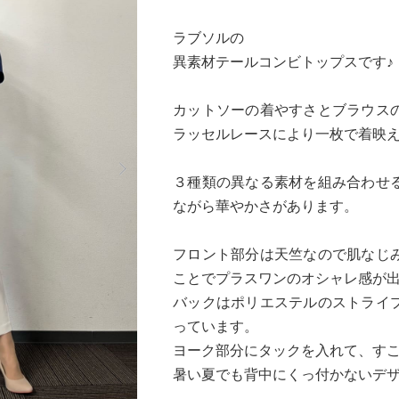
ラブソルの
異素材テールコンビトップスです♪
カットソーの着やすさとブラウス
ラッセルレースにより一枚で着映
Next
３種類の異なる素材を組み合わせ
ながら華やかさがあります。
フロント部分は天竺なので肌なじ
ことでプラスワンのオシャレ感が
バックはポリエステルのストライ
っています。
ヨーク部分にタックを入れて、す
暑い夏でも背中にくっ付かないデ