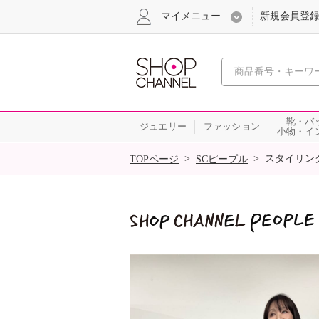
マイメニュー
新規会員登
心おどる
靴・バ
ジュエリー
ファッション
小物・イ
SALE
>
>
スタイリン
TOPページ
SCピープル