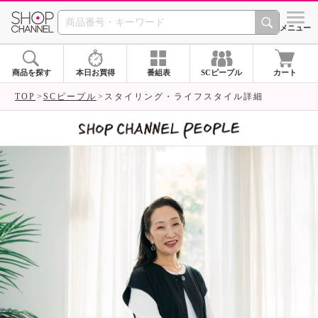
SHOP CHANNEL 
メニュー
商品を探す
本日お買得
番組表
SCピープル
カート
TOP
SCピープル
スタイリング・ライフスタイル詳細