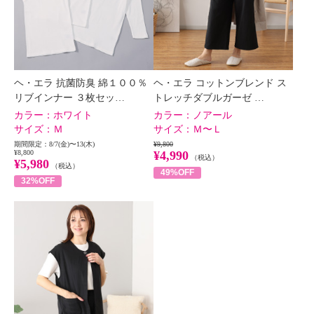
ヘ・エラ 抗菌防臭 綿１００％
ヘ・エラ コットンブレンド ス
リブインナー ３枚セッ…
トレッチダブルガーゼ …
カラー：
ホワイト
カラー：
ノアール
サイズ：
Ｍ
サイズ：
Ｍ〜Ｌ
期間限定：8/7(金)〜13(木)
¥9,800
¥8,800
¥4,990
（税込）
¥5,980
（税込）
49%OFF
32%OFF