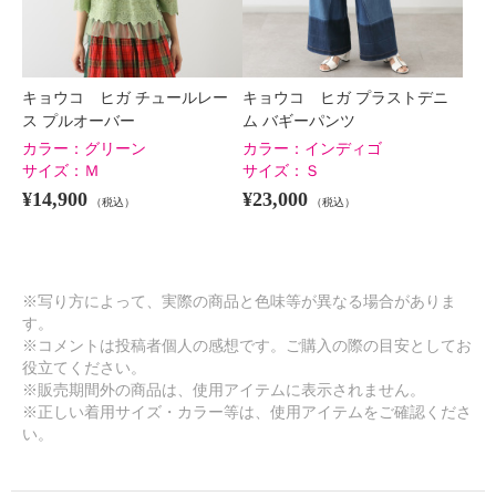
キョウコ ヒガ チュールレー
キョウコ ヒガ プラストデニ
ス プルオーバー
ム バギーパンツ
カラー：
グリーン
カラー：
インディゴ
サイズ：
Ｍ
サイズ：
Ｓ
¥14,900
¥23,000
（税込）
（税込）
※写り方によって、実際の商品と色味等が異なる場合がありま
す。
※コメントは投稿者個人の感想です。ご購入の際の目安としてお
役立てください。
※販売期間外の商品は、使用アイテムに表示されません。
※正しい着用サイズ・カラー等は、使用アイテムをご確認くださ
い。