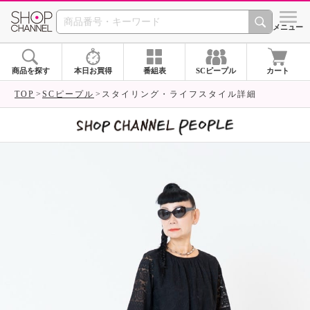
SHOP CHANNEL 
メニュー
商品を探す
本日お買得
番組表
SCピープル
カート
TOP
SCピープル
スタイリング・ライフスタイル詳細