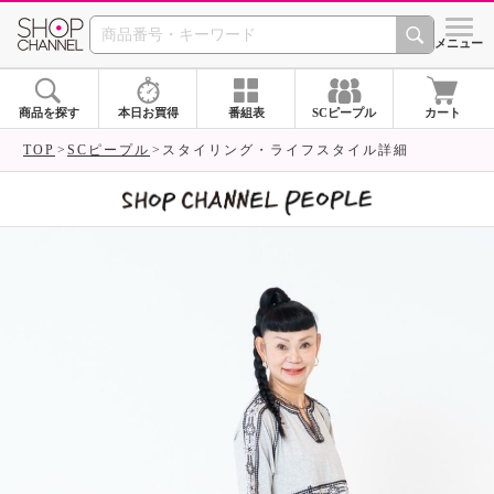
SHOP CHANNEL 
メニュー
商品を探す
本日お買得
番組表
SCピープル
カート
TOP
SCピープル
スタイリング・ライフスタイル詳細