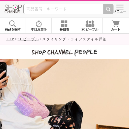
SHOP CHANNEL 
メニュー
商品を探す
本日お買得
番組表
SCピープル
カート
TOP
SCピープル
スタイリング・ライフスタイル詳細