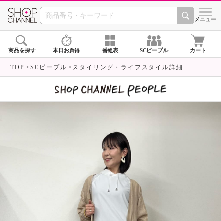
SHOP CHANNEL 
メニュー
商品を探す
本日お買得
番組表
SCピープル
カート
TOP
SCピープル
スタイリング・ライフスタイル詳細