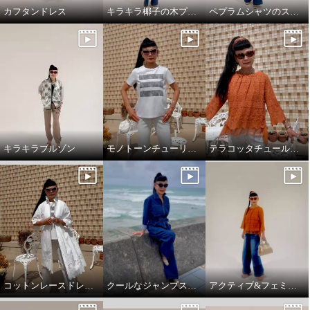
カフタンドレス
キラキラ椰子の木プルオーバーでワクワクスタイリング
ペプラムシャツのスタイリング
キラキラブルゾン
モノトーンチューリップ柄のTシャツ
テラコッタチュールレースプルオーバー。
コットンレースドレスコート
クールなジャンプスーツ‼️
アクティブ&フェミニンスタイリング