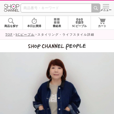
SHOP CHANNEL 
メニュー
商品を探す
本日お買得
番組表
SCピープル
カート
TOP
SCピープル
スタイリング・ライフスタイル詳細