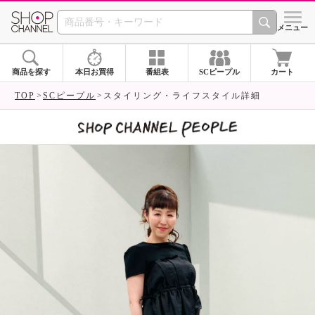
SHOP CHANNEL 
メニュー
商品を探す
本日お買得
番組表
SCピープル
カート
TOP
SCピープル
スタイリング・ライフスタイル詳細