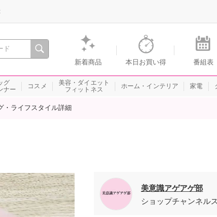
録
、瞬間を。通販・テレビショッピングのショップチャンネル
新着商品
本日お買い得
番組表
ッグ
美容・ダイエット
コスメ
ホーム・インテリア
家電
ンナー
フィットネス
グ・ライフスタイル詳細
美意識アゲアゲ部
ショップチャンネル