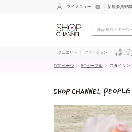
マイメニュー
新規会員登
心おどる
靴・バ
ジュエリー
ファッション
小物・イ
SALE
>
>
スタイリン
TOPページ
SCピープル