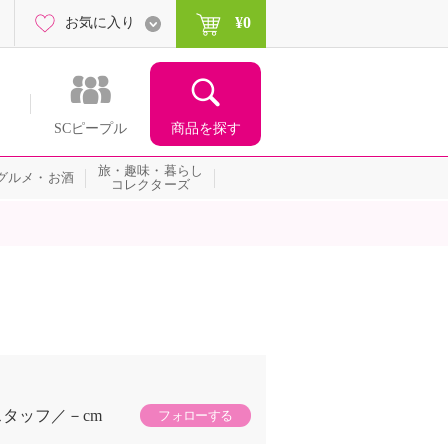
¥0
お気に入り
商品を探す
SCピープル
旅・趣味・暮らし
グルメ・お酒
コレクターズ
スタッフ
－cm
フォローする