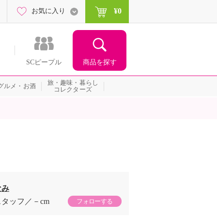
¥0
お気に入り
商品を探す
SCピープル
旅・趣味・暮らし
グルメ・お酒
コレクターズ
なみ
スタッフ
－cm
フォローする