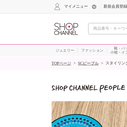
マイメニュー
新規会員登
心おどる
靴・バ
ジュエリー
ファッション
小物・イ
SALE
>
>
スタイリン
TOPページ
SCピープル