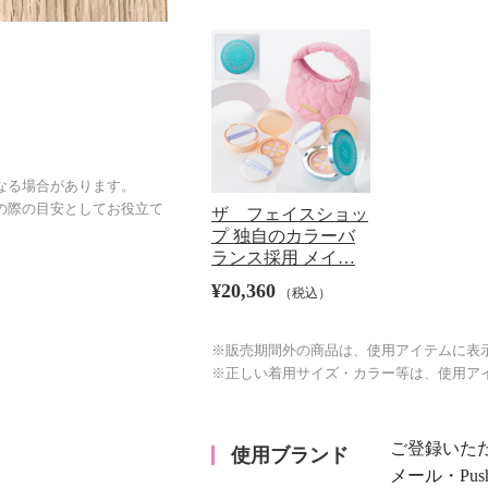
なる場合があります。
の際の目安としてお役立て
ザ フェイスショッ
プ 独自のカラーバ
ランス採用 メイ…
¥20,360
（税込）
※販売期間外の商品は、使用アイテムに表
※正しい着用サイズ・カラー等は、使用ア
ご登録いた
使用ブランド
メール・Pu