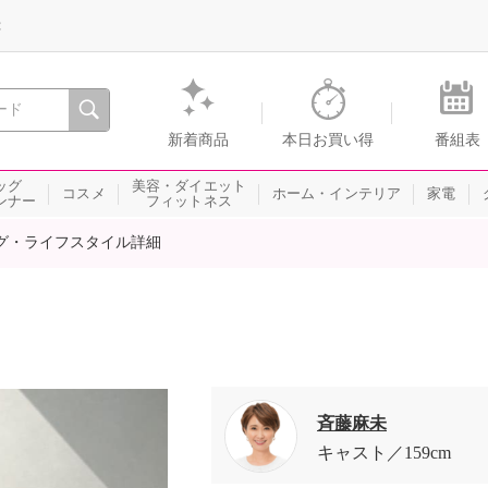
録
、瞬間を。通販・テレビショッピングのショップチャンネル
新着商品
本日お買い得
番組表
ッグ
美容・ダイエット
コスメ
ホーム・インテリア
家電
ンナー
フィットネス
グ・ライフスタイル詳細
斉藤麻未
キャスト
159cm