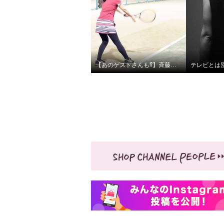
【あのゲストさんも⁉︎】斉藤キャストのテニス姿