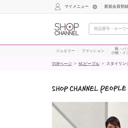
マイメニュー
新規会員登
心おどる
靴・バ
ジュエリー
ファッション
小物・イ
SALE
>
>
スタイリン
TOPページ
SCピープル