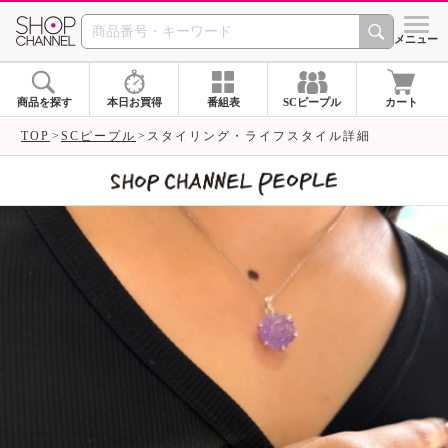
SHOP CHANNEL 
メニュー
商品を探す
本日お買得
番組表
SCピープル
カート
TOP
SCピープル
スタイリング・ライフスタイル詳細