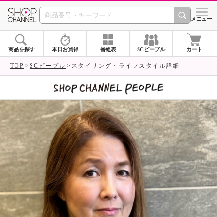
SHOP CHANNEL 
メニュー
商品を探す
本日お買得
番組表
SCピープル
カート
TOP
SCピープル
スタイリング・ライフスタイル詳細