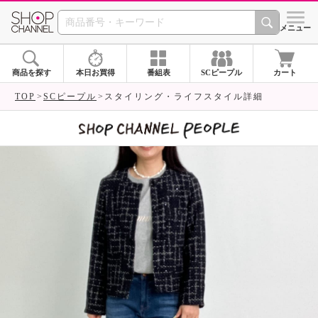
SHOP CHANNEL 
メニュー
商品を探す
本日お買得
番組表
SCピープル
カート
TOP
SCピープル
スタイリング・ライフスタイル詳細