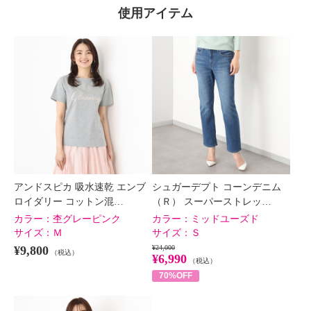
使用アイテム
アンドスピカ 吸水速乾 エンブ
シュガーデプト コーンデニム
ロイダリー コットン混…
（Ｒ） スーパーストレッ…
カラー：
杢グレーピンク
カラー：
ミッドユーズド
サイズ：
Ｍ
サイズ：
Ｓ
¥9,800
¥24,000
（税込）
¥6,990
（税込）
70%OFF