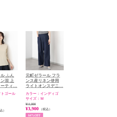
ル ふん
元町ゼラール フラ
ン混 上
ンス産リネン使用
レーティ…
ライトオンスデニ…
フトゴール
カラー：
インディゴ
サイズ：
Ｍ
¥11,000
¥3,900
（税込）
込）
64%OFF