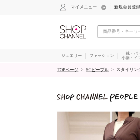
マイメニュー
新規会員登
心おどる
靴・バ
ジュエリー
ファッション
小物・イ
SALE
>
>
スタイリン
TOPページ
SCピープル