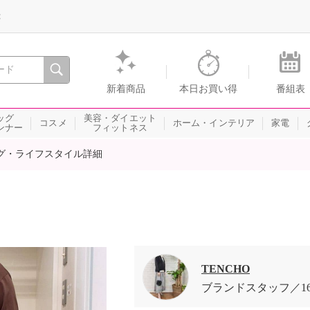
録
、瞬間を。通販・テレビショッピングのショップチャンネル
新着商品
本日お買い得
番組表
ッグ
美容・ダイエット
コスメ
ホーム・インテリア
家電
ンナー
フィットネス
グ・ライフスタイル詳細
TENCHO
ブランドスタッフ
1