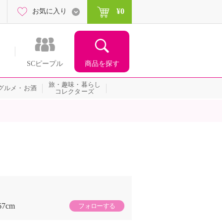
¥0
お気に入り
商品を探す
SCピープル
旅・趣味・暮らし
グルメ・お酒
コレクターズ
67cm
フォローする