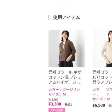
使用アイテム
元町ゼラール ギザ
元町ゼラー
コットン混 プレミ
わりコット
アムハイゲージ …
品ラメプ
カラー：
ダージリン
カラ
ソ
サイズ：
Ｍ
ー：
ド
サイズ：
Ｍ
¥14,800
¥3,300
（税込）
¥6,900
（税
77%OFF