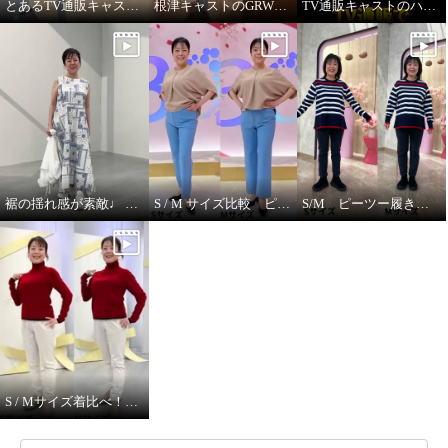
とあるTV通販キャストの髪型
根津キャストのGRWM～バブルファンデ紹介します！
TV通販キャストのハプニング！ ジュエリー販売中に腕に米粒！？
裾の揺れ感が素敵♩ ハヤマブリーズ ワンピース
S / M サイズ比較 ピーツー
S/M ピーツー履き比べ
S / Mサイズ着比べ！ モカサンジュンコシマダ