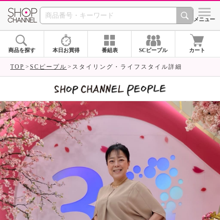
SHOP CHANNEL 
メニュー
商品を探す
本日お買得
番組表
SCピープル
カート
TOP
SCピープル
スタイリング・ライフスタイル詳細