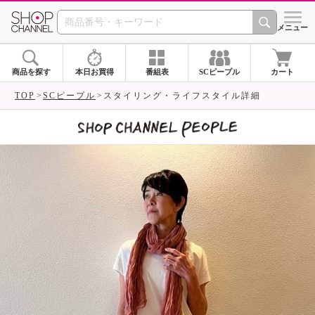
SHOP CHANNEL 
メニュー
商品を探す
本日お買得
番組表
SCピープル
カート
TOP
SCピープル
スタイリング・ライフスタイル詳細