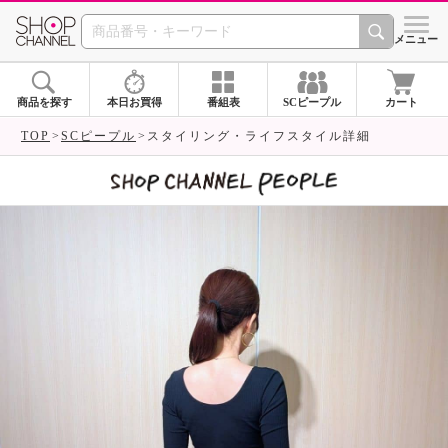
SHOP CHANNEL 
メニュー
商品を探す
本日お買得
番組表
SCピープル
カート
TOP
SCピープル
スタイリング・ライフスタイル詳細