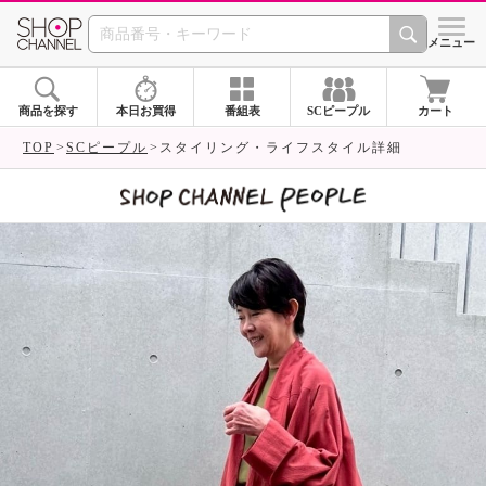
SHOP CHANNEL 
メニュー
商品を探す
本日お買得
番組表
SCピープル
カート
TOP
SCピープル
スタイリング・ライフスタイル詳細