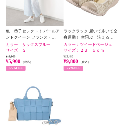
亀 恭子セレクト！ パールア
ラックラック 履いて歩いて全
ンドクイーン フランス・…
身運動！ 空飛ぶ 洗える…
カラー：
サックスブルー
カラー：
ツイードベージュ
サイズ：
Ｓ
サイズ：
２３．５ｃｍ
¥16,900
¥13,480
¥5,900
¥9,800
（税込）
（税込）
65%OFF
27%OFF