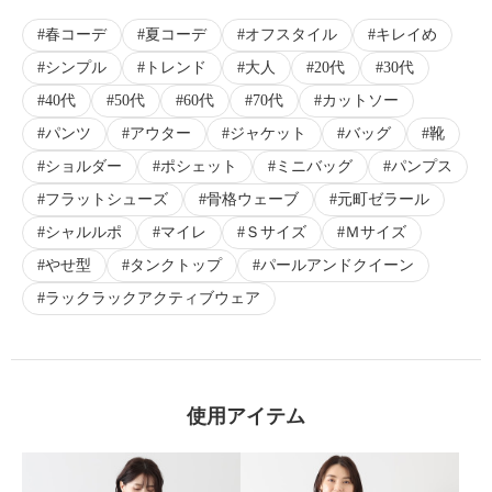
春コーデ
夏コーデ
オフスタイル
キレイめ
シンプル
トレンド
大人
20代
30代
40代
50代
60代
70代
カットソー
パンツ
アウター
ジャケット
バッグ
靴
ショルダー
ポシェット
ミニバッグ
パンプス
フラットシューズ
骨格ウェーブ
元町ゼラール
シャルルポ
マイレ
Ｓサイズ
Ｍサイズ
やせ型
タンクトップ
パールアンドクイーン
ラックラックアクティブウェア
使用アイテム