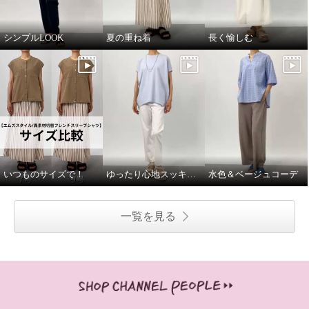
シンプルLOOK
夏の重ね着
長く愉しむ
いつものサイズで！
ゆったり心地スッキリ見え
水色＆ベージュコーデ
一覧を見る