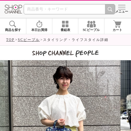
SHOP CHANNEL 
メニュー
商品を探す
本日お買得
番組表
SCピープル
カート
TOP
SCピープル
スタイリング・ライフスタイル詳細