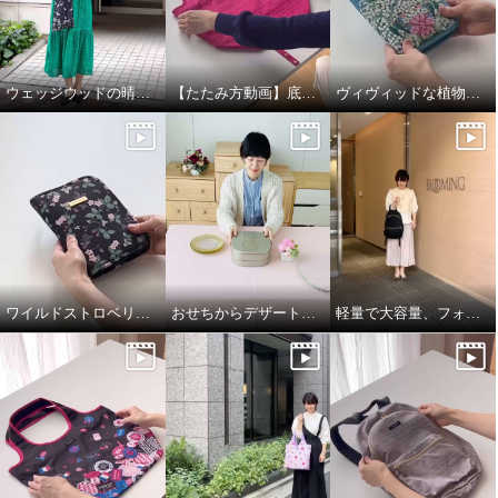
ウェッジウッドの晴雨兼用折りたたみ日傘
【たたみ方動画】底板付きが使いやすい！フォションポケッタブルマイバッグ
ヴィヴィッドな植物柄がエレガント！お薬手帳も入るマルチケース
ワイルドストロベリー柄がエレガント！お薬手帳も入るマルチケース
おせちからデザートまで！幅広いシーンで使える二段重箱
軽量で大容量、フォションジャガード織のリュック