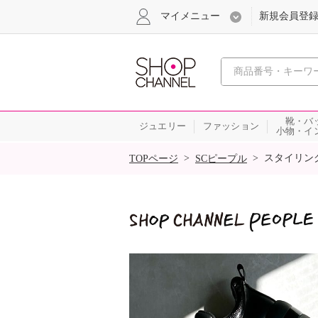
マイメニュー
新規会員登
心おどる
靴・バ
ジュエリー
ファッション
小物・イ
SALE
>
>
スタイリン
TOPページ
SCピープル