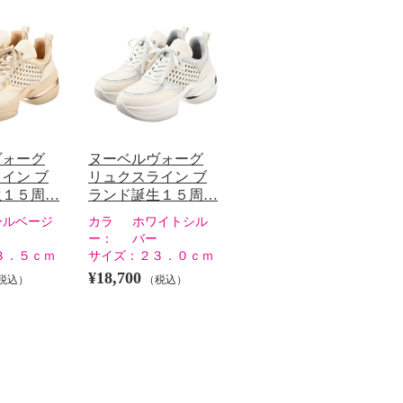
ヴォーグ
ヌーベルヴォーグ
イン ブ
リュクスライン ブ
生１５周…
ランド誕生１５周…
ールベージ
カラ
ホワイトシル
ー：
バー
３．５ｃｍ
サイズ：
２３．０ｃｍ
¥18,700
税込）
（税込）