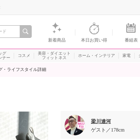
録
、瞬間を。通販・テレビショッピングのショップチャンネル
新着商品
本日お買い得
番組表
ッグ
美容・ダイエット
コスメ
ホーム・インテリア
家電
ンナー
フィットネス
グ・ライフスタイル詳細
梁川達河
ゲスト
178cm