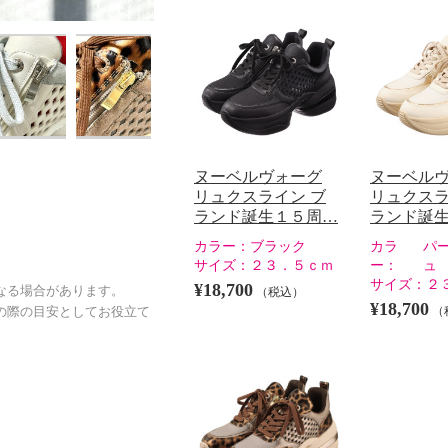
ヌーベルヴォーグ
ヌーベル
リュクスライン ブ
リュクスラ
ランド誕生１５周…
ランド誕
カラー：
ブラック
カラ
パ
サイズ：
２３．５ｃｍ
ー：
ュ
サイズ：
２
¥18,700
なる場合があります。
（税込）
¥18,700
（
の際の目安としてお役立て