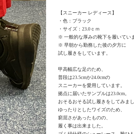
【スニーカー レディース】
・色：ブラック
・サイズ：23.0ｃｍ
※ 一般的な厚みの靴下を履いてい
※ 早朝から勤務した後の夕方に
Next
試し履きをしています。
甲高幅広な足のため、
普段は23.5cmか24.0cmの
スニーカーを愛用しています。
拠点に届いたサンプルは23.0cm。
おそるおそる試し履きをしてみま
ゆったりとしたワイズのため、
窮屈さがあったものの、
履く事は出来ました。
ゴム紐仕様のシューレース、靴ひ