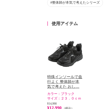
整体師が本気で考えたシリーズ
使用アイテム
特殊インソールで血
行よく 整体師が本
気で考えた おし…
カラー：
ブラック
サイズ：
２３．０ｃｍ
¥14,990
¥12,990
（税込）