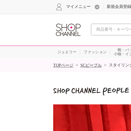
マイメニュー
新規会員登
心おどる
靴・バ
ジュエリー
ファッション
小物・イ
SALE
>
>
スタイリン
TOPページ
SCピープル