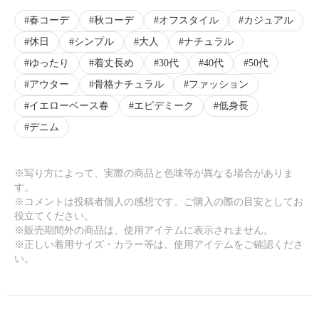
春コーデ
秋コーデ
オフスタイル
カジュアル
休日
シンプル
大人
ナチュラル
ゆったり
着丈長め
30代
40代
50代
アウター
骨格ナチュラル
ファッション
イエローベース春
エピデミーク
低身長
デニム
※写り方によって、実際の商品と色味等が異なる場合がありま
す。
※コメントは投稿者個人の感想です。ご購入の際の目安としてお
役立てください。
※販売期間外の商品は、使用アイテムに表示されません。
※正しい着用サイズ・カラー等は、使用アイテムをご確認くださ
い。