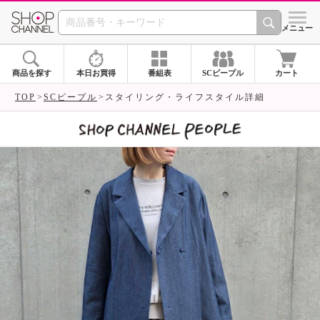
SHOP CHANNEL 
メニュー
商品を探す
本日お買得
番組表
SCピープル
カート
TOP
SCピープル
スタイリング・ライフスタイル詳細