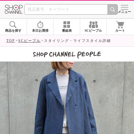
SHOP CHANNEL 
メニュー
商品を探す
本日お買得
番組表
SCピープル
カート
TOP
SCピープル
スタイリング・ライフスタイル詳細