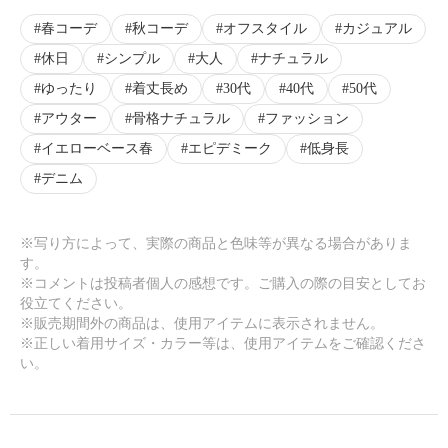
春コーデ
秋コーデ
オフスタイル
カジュアル
休日
シンプル
大人
ナチュラル
ゆったり
着丈長め
30代
40代
50代
アウター
骨格ナチュラル
ファッション
イエローベース春
エピデミーク
低身長
デニム
※写り方によって、実際の商品と色味等が異なる場合がありま
す。
※コメントは投稿者個人の感想です。ご購入の際の目安としてお
役立てください。
※販売期間外の商品は、使用アイテムに表示されません。
※正しい着用サイズ・カラー等は、使用アイテムをご確認くださ
い。