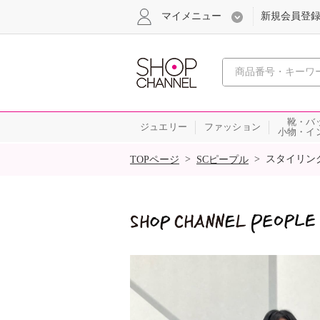
マイメニュー
新規会員登
心おどる
靴・バ
ジュエリー
ファッション
小物・イ
SALE
>
>
スタイリン
TOPページ
SCピープル