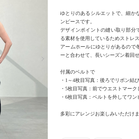
ゆとりのあるシルエットで、細か
ンピースです。
デザインポイントの縫い取り部分
る素材を使用しているためストレ
アームホールにゆとりがあるので
Next
ーと合わせて、長いシーズン着回
付属のベルトで
・1～4枚目写真：後ろでリボン結
・5枚目写真：前でウエストマーク
・6枚目写真：ベルトを外してワン
多彩にアレンジお楽しみいただけ