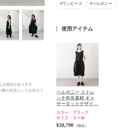
ワンピース
ベルポニー
使用アイテム
なる場合があります。
の際の目安としてお役立て
ベルポニー ストレ
ッチ布帛素材 ギャ
ザータックデザイ…
カラー：
ブラック
サイズ：
Ｓ〜Ｍ
¥20,790
（税込）