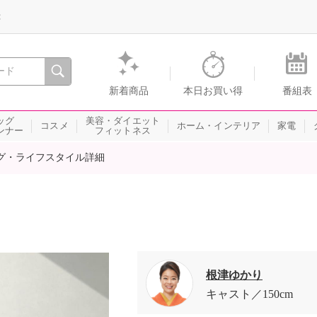
録
、瞬間を。通販・テレビショッピングのショップチャンネル
新着商品
本日お買い得
番組表
ッグ
美容・ダイエット
コスメ
ホーム・インテリア
家電
ンナー
フィットネス
グ・ライフスタイル詳細
根津ゆかり
キャスト
150cm