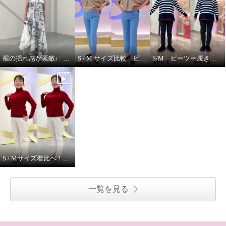
裾の揺れ感が素敵♩ ハヤマブリーズ ワンピース
S / M サイズ比較 ピーツー
S/M ピーツー履き比べ
S / Mサイズ着比べ！ モカサンジュンコシマダ
一覧を見る