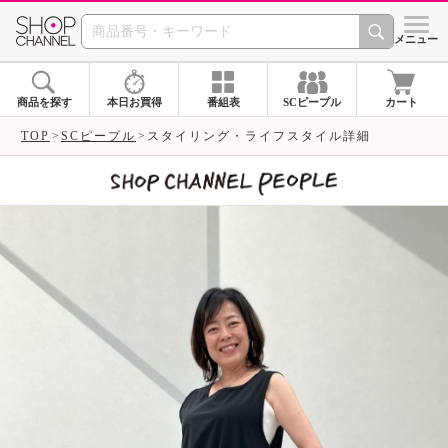
SHOP CHANNEL 
メニュー
商品を探す
本日お買得
番組表
SCピープル
カート
TOP
SCピープル
スタイリング・ライフスタイル詳細