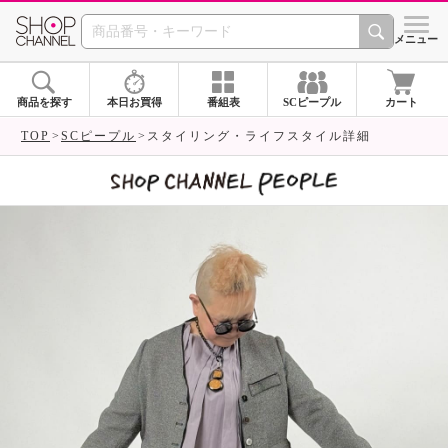
SHOP CHANNEL 
メニュー
商品を探す
本日お買得
番組表
SCピープル
カート
TOP
SCピープル
スタイリング・ライフスタイル詳細