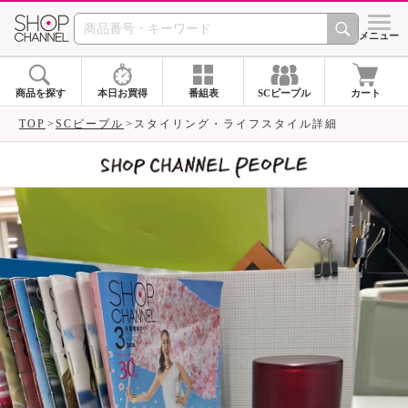
SHOP CHANNEL 
メニュー
商品を探す
本日お買得
番組表
SCピープル
カート
TOP
SCピープル
スタイリング・ライフスタイル詳細