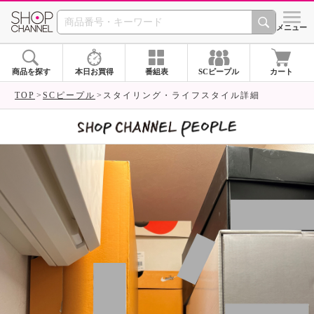
SHOP CHANNEL 
メニュー
商品を探す
本日お買得
番組表
SCピープル
カート
TOP
SCピープル
スタイリング・ライフスタイル詳細