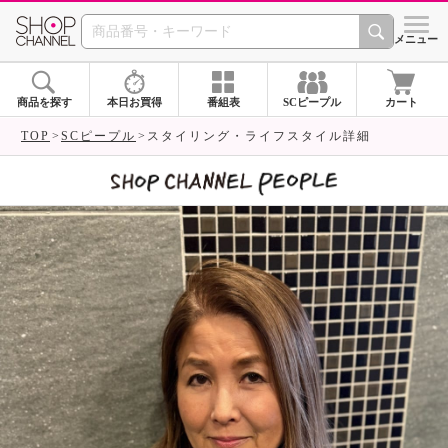
SHOP CHANNEL 
メニュー
商品を探す
本日お買得
番組表
SCピープル
カート
TOP
SCピープル
スタイリング・ライフスタイル詳細