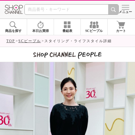
SHOP CHANNEL 
メニュー
商品を探す
本日お買得
番組表
SCピープル
カート
TOP
SCピープル
スタイリング・ライフスタイル詳細