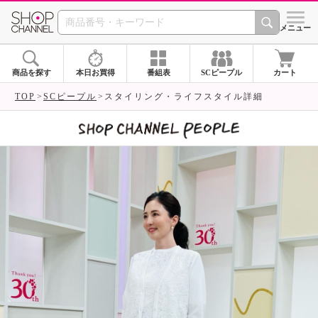
SHOP CHANNEL 
メニュー
商品を探す
本日お買得
番組表
SCピープル
カート
TOP
SCピープル
スタイリング・ライフスタイル詳細