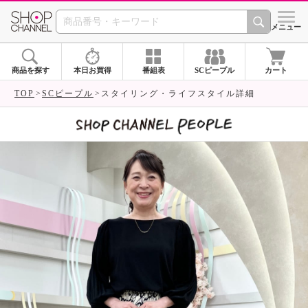
SHOP CHANNEL 
メニュー
商品を探す
本日お買得
番組表
SCピープル
カート
TOP
SCピープル
スタイリング・ライフスタイル詳細