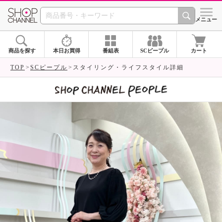
SHOP CHANNEL 
メニュー
商品を探す
本日お買得
番組表
SCピープル
カート
TOP
SCピープル
スタイリング・ライフスタイル詳細