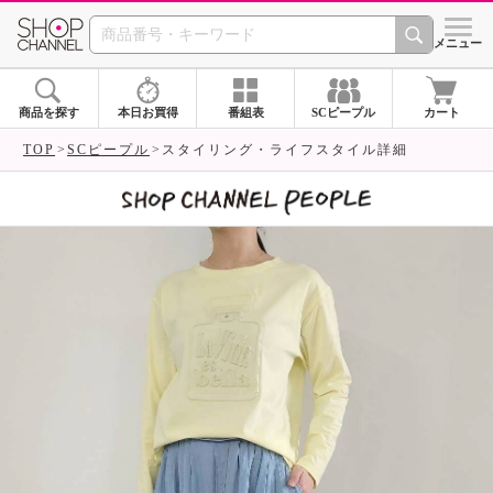
SHOP CHANNEL 
メニュー
商品を探す
本日お買得
番組表
SCピープル
カート
TOP
SCピープル
スタイリング・ライフスタイル詳細