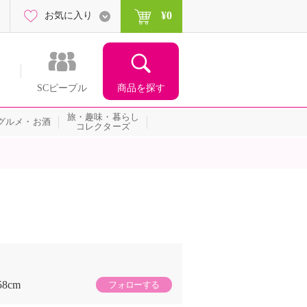
¥0
お気に入り
商品を探す
SCピープル
旅・趣味・暮らし
グルメ・お酒
コレクターズ
58cm
フォローする