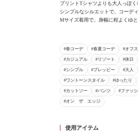
プリントTシャツよりも大人っぽく
シンプルなシルエットで、コーデ
Mサイズ着用で、身幅に程よくゆ
春コーデ
春夏コーデ
オフス
カジュアル
リゾート
休日
シンプル
プレッピー
大人
ワントーンスタイル
ゆったり
カットソー
パンツ
ファッシ
オン ザ エッジ
使用アイテム