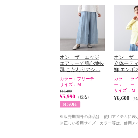
オン ザ エッジ
オン ザ
エアリーで肌心地抜
立体モテ
群 こだわりのシ…
鮮 エンボ
カラー：
ブリーチ
カラ
ラ
サイズ：
Ｍ
ー：
ー
サイズ：
Ｍ
¥15,400
¥5,990
（税込）
¥6,600
（税
61%OFF
※販売期間外の商品は、使用アイテムに表
※正しい着用サイズ・カラー等は、使用ア