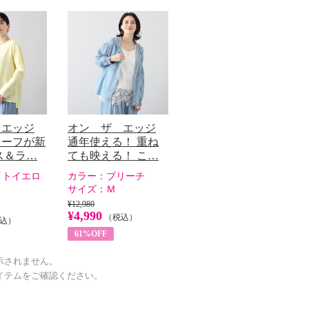
 エッジ
オン ザ エッジ
ィーフが新
通年使える！ 重ね
ス＆ラ…
ても映える！ こ…
イトイエロ
カラー：
ブリーチ
サイズ：
Ｍ
¥12,980
¥4,990
（税込）
込）
61%OFF
示されません。
イテムをご確認ください。