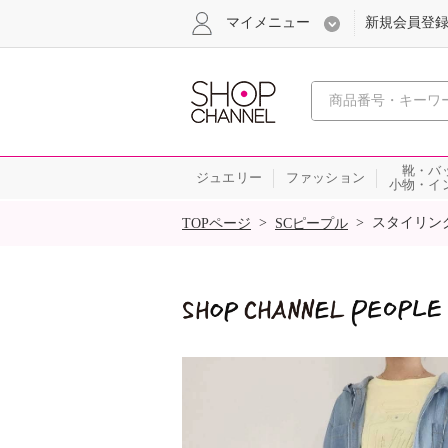
マイメニュー
新規会員登
心おどる
靴・バ
ジュエリー
ファッション
小物・イ
SALE
>
>
スタイリン
TOPページ
SCピープル