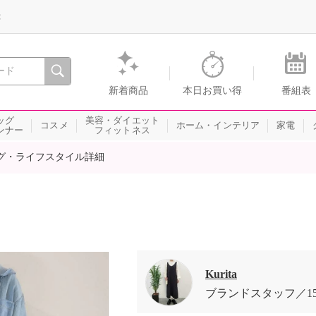
録
、瞬間を。通販・テレビショッピングのショップチャンネル
新着商品
本日お買い得
番組表
ッグ
美容・ダイエット
コスメ
ホーム・インテリア
家電
ンナー
フィットネス
グ・ライフスタイル詳細
Kurita
ブランドスタッフ
1