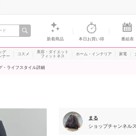
録
、瞬間を。通販・テレビショッピングのショップチャンネル
新着商品
本日お買い得
番組表
ッグ
美容・ダイエット
コスメ
ホーム・インテリア
家電
ンナー
フィットネス
グ・ライフスタイル詳細
まる
ショップチャンネル