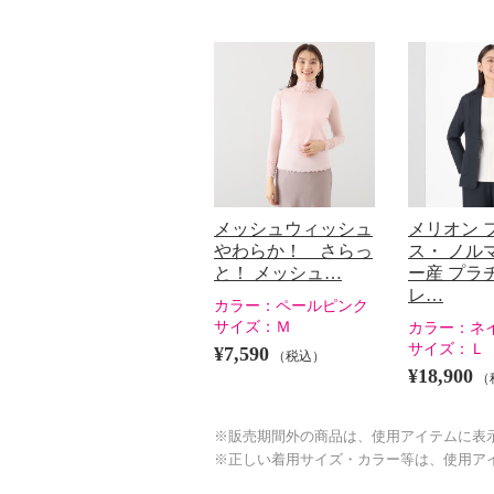
メッシュウィッシュ
メリオン 
やわらか！ さらっ
ス・ ノル
と！ メッシュ…
ー産 プラ
レ…
カラー：
ペールピンク
サイズ：
Ｍ
カラー：
ネ
サイズ：
Ｌ
¥7,590
（税込）
¥18,900
（
※販売期間外の商品は、使用アイテムに表
※正しい着用サイズ・カラー等は、使用ア