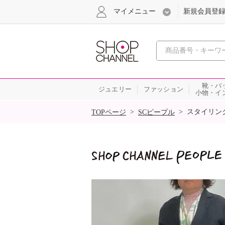
マイメニュー
新規会員登
心おどる
靴・バ
ジュエリー
ファッション
小物・イ
SALE
>
>
スタイリン
TOPページ
SCピープル