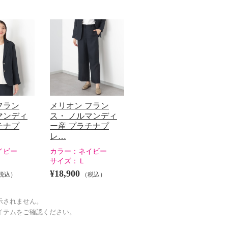
フラン
メリオン フラン
マンディ
ス・ ノルマンディ
チナプ
ー産 プラチナプ
レ…
イビー
カラー：
ネイビー
サイズ：
Ｌ
¥18,900
税込）
（税込）
示されません。
イテムをご確認ください。