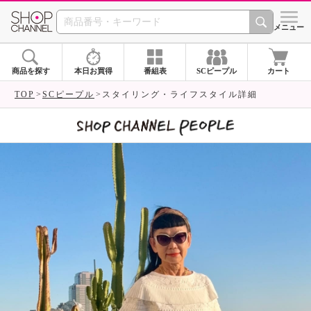
SHOP CHANNEL 
メニュー
商品を探す
本日お買得
番組表
SCピープル
カート
TOP
SCピープル
スタイリング・ライフスタイル詳細