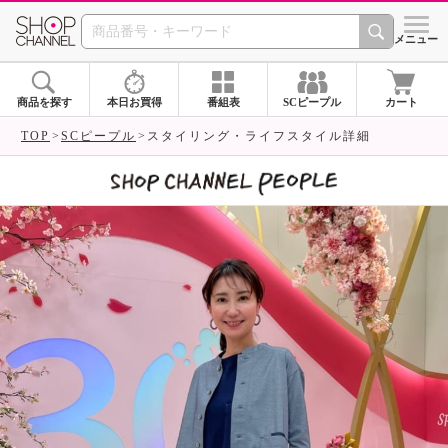
SHOP CHANNEL 
メニュー
商品を探す
本日お買得
番組表
SCピープル
カート
TOP
SCピープル
スタイリング・ライフスタイル詳細